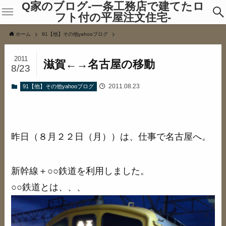
Q家のブログ-一条工務店で建てたロ
フト付の平屋注文住宅-
ホーム
91【他】その他yahooブログ
2011
滋賀←→名古屋の移動
8/23
2011.08.23
91【他】その他yahooブログ
昨日（８月２２日（月））は、仕事で名古屋へ。
新幹線＋○○鉄道を利用しました。
○○鉄道とは、、、