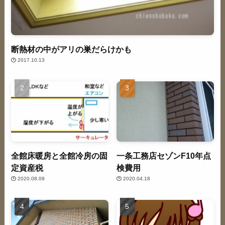
断熱材の中がアリの巣だらけかも
2017.10.13
全館床暖房と全館冷房の固
一条工務店セゾンF10年点
定資産税
検費用
2020.08.09
2020.04.18