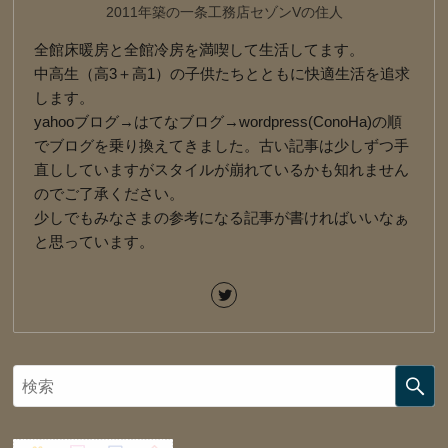
2011年築の一条工務店セゾンVの住人
全館床暖房と全館冷房を満喫して生活してます。
中高生（高3＋高1）の子供たちとともに快適生活を追求
します。
yahooブログ→はてなブログ→wordpress(ConoHa)の順
でブログを乗り換えてきました。古い記事は少しずつ手
直ししていますがスタイルが崩れているかも知れません
のでご了承ください。
少しでもみなさまの参考になる記事が書ければいいなぁ
と思っています。