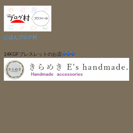
にほんブログ村
14KGFブレスレットのお店