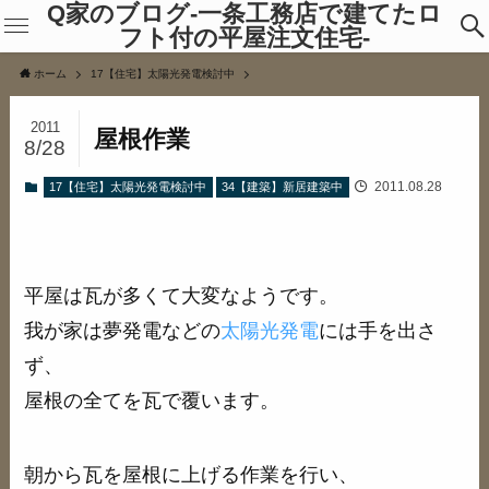
Q家のブログ-一条工務店で建てたロ
フト付の平屋注文住宅-
ホーム
17【住宅】太陽光発電検討中
2011
屋根作業
8/28
2011.08.28
17【住宅】太陽光発電検討中
34【建築】新居建築中
平屋は瓦が多くて大変なようです。
我が家は夢発電などの
太陽光発電
には手を出さ
ず、
屋根の全てを瓦で覆います。
朝から瓦を屋根に上げる作業を行い、