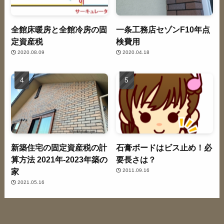
全館床暖房と全館冷房の固
一条工務店セゾンF10年点
定資産税
検費用
2020.08.09
2020.04.18
新築住宅の固定資産税の計
石膏ボードはビス止め！必
算方法 2021年-2023年築の
要長さは？
家
2011.09.16
2021.05.16