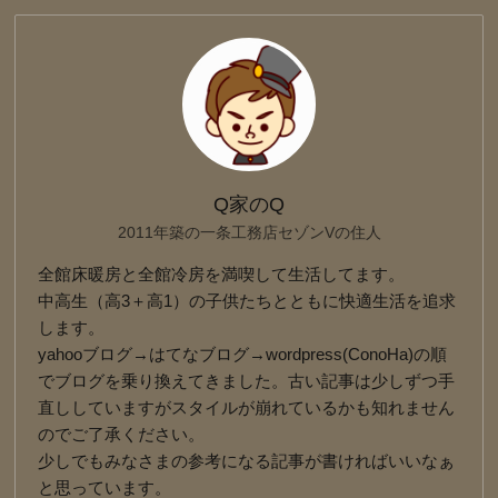
Q家のQ
2011年築の一条工務店セゾンVの住人
全館床暖房と全館冷房を満喫して生活してます。
中高生（高3＋高1）の子供たちとともに快適生活を追求
します。
yahooブログ→はてなブログ→wordpress(ConoHa)の順
でブログを乗り換えてきました。古い記事は少しずつ手
直ししていますがスタイルが崩れているかも知れません
のでご了承ください。
少しでもみなさまの参考になる記事が書ければいいなぁ
と思っています。