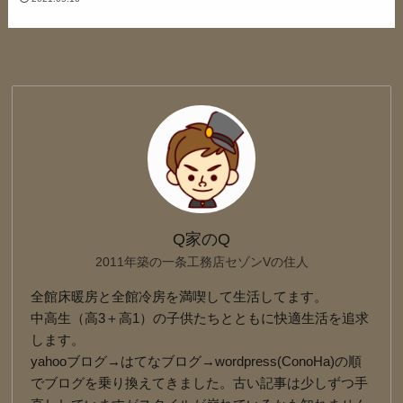
Q家のQ
2011年築の一条工務店セゾンVの住人
全館床暖房と全館冷房を満喫して生活してます。
中高生（高3＋高1）の子供たちとともに快適生活を追求
します。
yahooブログ→はてなブログ→wordpress(ConoHa)の順
でブログを乗り換えてきました。古い記事は少しずつ手