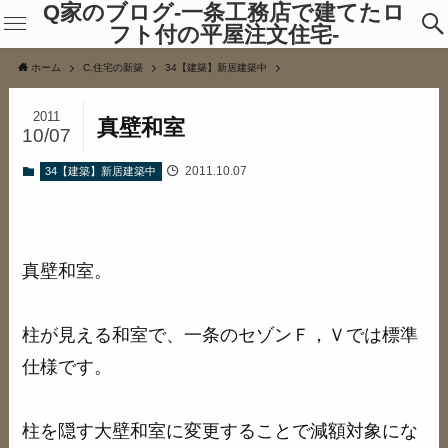
Q家のブログ-一条工務店で建てたロ
フト付の平屋注文住宅-
ホーム
C.住宅の新築
34【建築】新居建築中
2011
真壁和室
10/07
2011.10.07
34【建築】新居建築中
真壁和室。
柱が見える和室で、一条のセゾンＦ，Ｖでは標準
仕様です。
柱を隠す大壁和室に変更することで減額対象にな