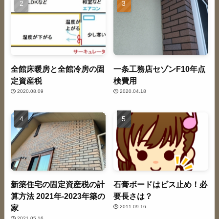
全館床暖房と全館冷房の固
一条工務店セゾンF10年点
定資産税
検費用
2020.08.09
2020.04.18
新築住宅の固定資産税の計
石膏ボードはビス止め！必
算方法 2021年-2023年築の
要長さは？
家
2011.09.16
2021.05.16