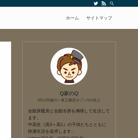
ホーム
サイトマップ
Q家のQ
2011年築の一条工務店セゾンVの住人
全館床暖房と全館冷房を満喫して生活して
ます。
中高生（高3＋高1）の子供たちとともに
快適生活を追求します。