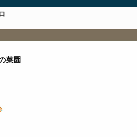
ロ
の菜園