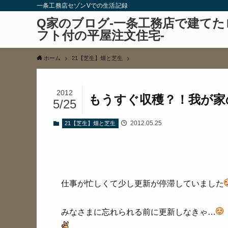
一条工務店セゾンVでの生活記録
Q家のブログ-一条工務店で建てた
フト付の平屋注文住宅-
ホーム
21【芝生】畑と芝生
2012
もうすぐ収穫？！我が家
5/25
2012.05.25
21【芝生】畑と芝生
仕事が忙しくて少し更新が停滞していました
みなさまに忘れられる前に更新しなきゃ…