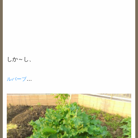
しか～し、
…
ルバーブ