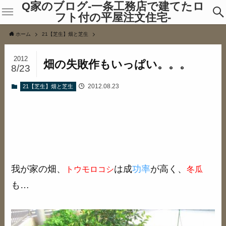
Q家のブログ-一条工務店で建てたロ
フト付の平屋注文住宅-
ホーム
21【芝生】畑と芝生
2012
畑の失敗作もいっぱい。。。
8/23
2012.08.23
21【芝生】畑と芝生
我が家の畑、
は成
功率
が高く、
トウモロコシ
冬瓜
も…