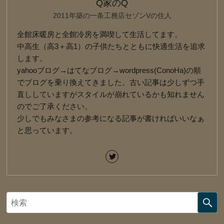
Q家のQ
2011年築の一条工務店セゾンVの住人
全館床暖房と全館冷房を満喫して生活してます。
中高生（高3＋高1）の子供たちとともに快適生活を追求
します。
yahooブログ→はてなブログ→wordpress(ConoHa)の順
でブログを乗り換えてきました。古い記事は少しずつ手
直ししていますがスタイルが崩れているかも知れません
のでご了承ください。
少しでもみなさまの参考になる記事が書ければいいなぁ
と思っています。