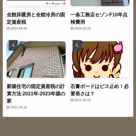
全館床暖房と全館冷房の固
一条工務店セゾンF10年点
定資産税
検費用
2020.08.09
2020.04.18
新築住宅の固定資産税の計
石膏ボードはビス止め！必
算方法 2021年-2023年築の
要長さは？
家
2011.09.16
2021.05.16