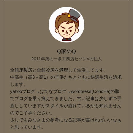
Q家のQ
2011年築の一条工務店セゾンVの住人
全館床暖房と全館冷房を満喫して生活してます。
中高生（高3＋高1）の子供たちとともに快適生活を追求
します。
yahooブログ→はてなブログ→wordpress(ConoHa)の順
でブログを乗り換えてきました。古い記事は少しずつ手
直ししていますがスタイルが崩れているかも知れません
のでご了承ください。
少しでもみなさまの参考になる記事が書ければいいなぁ
と思っています。