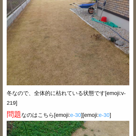
冬なので、全体的に枯れている状態です[emoji:v-
219]
問題
なのはこちら[emoji:
e-30
][emoji:
e-30
]