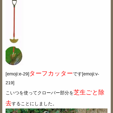
ターフカッター
[emoji:e-29]
です[emoji:v-
219]
芝生ごと除
こいつを使ってクローバー部分を
去
することにしました。