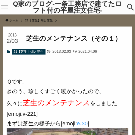
Q家のブログ-一条工務店で建てたロ
フト付の平屋注文住宅-
ホーム
21【芝生】畑と芝生
2013
芝生のメンテナンス（その１）
2/03
2013.02.03
2021.04.06
21【芝生】畑と芝生
Ｑです。
きのう、珍しくすごく暖かかったので、
芝生のメンテナンス
久々に
をしました
[emoji:v-221]
まずは芝生の様子から[emoji:
e-30
]