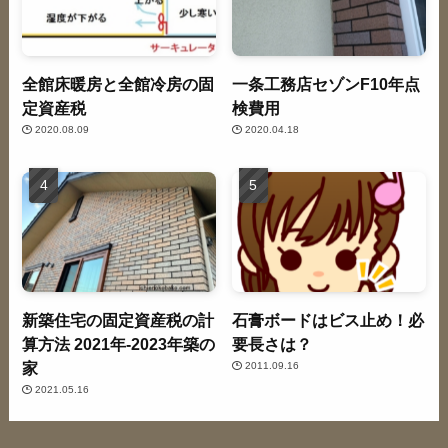
全館床暖房と全館冷房の固
一条工務店セゾンF10年点
定資産税
検費用
2020.08.09
2020.04.18
新築住宅の固定資産税の計
石膏ボードはビス止め！必
算方法 2021年-2023年築の
要長さは？
家
2011.09.16
2021.05.16