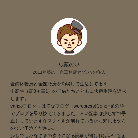
Q家のQ
2011年築の一条工務店セゾンVの住人
全館床暖房と全館冷房を満喫して生活してます。
中高生（高3＋高1）の子供たちとともに快適生活を追求
します。
yahooブログ→はてなブログ→wordpress(ConoHa)の順
でブログを乗り換えてきました。古い記事は少しずつ手
直ししていますがスタイルが崩れているかも知れません
のでご了承ください。
少しでもみなさまの参考になる記事が書ければいいなぁ