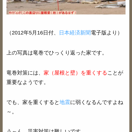
（2012年5月16日付、
日本経済新聞
電子版より）
上の写真は竜巻でひっくり返った家です。
竜巻対策には、
家（屋根と壁）を重くする
ことが
重要なようです。
でも、家を重くすると
地震
に弱くなるんですよね
～。
う～ん、災害対策は難しいです。