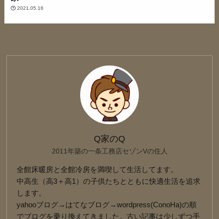
2021.05.16
Q家のQ
2011年築の一条工務店セゾンVの住人
全館床暖房と全館冷房を満喫して生活してます。
中高生（高3＋高1）の子供たちとともに快適生活を追求
します。
yahooブログ→はてなブログ→wordpress(ConoHa)の順
でブログを乗り換えてきました。古い記事は少しずつ手