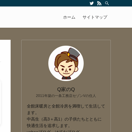
ホーム
サイトマップ
Q家のQ
2011年築の一条工務店セゾンVの住人
全館床暖房と全館冷房を満喫して生活して
ます。
中高生（高3＋高1）の子供たちとともに
快適生活を追求します。