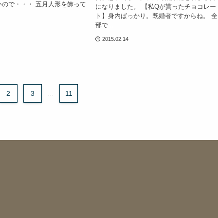
いので・・・ 五月人形を飾って
になりました。 【私Qが貰ったチョコレー
ト】身内ばっかり。既婚者ですからね。 全
部で...
2015.02.14
2
3
...
11