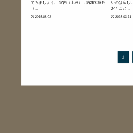
てみましょう。 室内（上段）：約29℃屋外
いのは寂し
（...
おくこと...
2015.08.02
2015.03.11
1