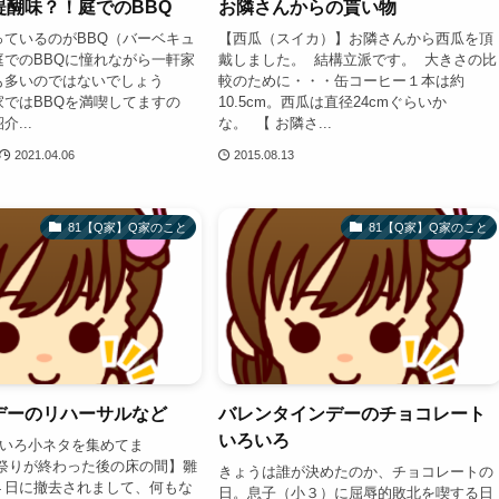
醍醐味？！庭でのBBQ
お隣さんからの貰い物
っているのがBBQ（バーベキュ
【西瓜（スイカ）】お隣さんから西瓜を頂
庭でのBBQに憧れながら一軒家
戴しました。 結構立派です。 大きさの比
も多いのではないでしょう
較のために・・・缶コーヒー１本は約
家ではBBQを満喫してますの
10.5cm。西瓜は直径24cmぐらいか
...
な。 【 お隣さ...
2021.04.06
2015.08.13
81【Q家】Q家のこと
81【Q家】Q家のこと
デーのリハーサルなど
バレンタインデーのチョコレート
いろいろ
いろ小ネタを集めてま
な祭りが終わった後の床の間】雛
きょうは誰が決めたのか、チョコレートの
４日に撤去されまして、何もな
日。息子（小３）に屈辱的敗北を喫する日