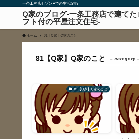
一条工務店セゾンVでの生活記録
Q家のブログ-一条工務店で建てた
フト付の平屋注文住宅-
ホーム
81【Q家】Q家のこと
81【Q家】Q家のこと
– category 
81【Q家】Q家のこと