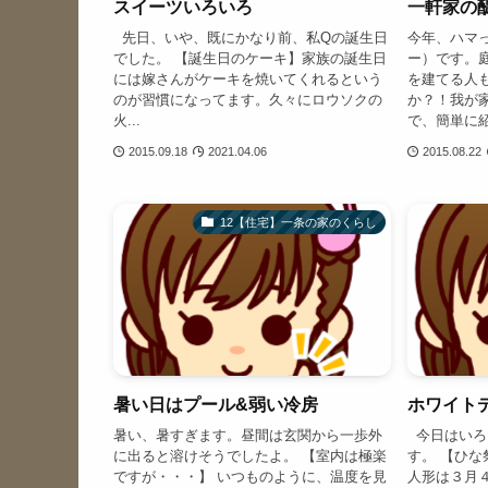
スイーツいろいろ
一軒家の
先日、いや、既にかなり前、私Qの誕生日
今年、ハマ
でした。 【誕生日のケーキ】家族の誕生日
ー）です。
には嫁さんがケーキを焼いてくれるという
を建てる人
のが習慣になってます。久々にロウソクの
か？！我が
火...
で、簡単に紹介
2015.09.18
2021.04.06
2015.08.22
12【住宅】一条の家のくらし
暑い日はプール&弱い冷房
ホワイト
暑い、暑すぎます。昼間は玄関から一歩外
今日はいろ
に出ると溶けそうでしたよ。 【室内は極楽
す。 【ひ
ですが・・・】 いつものように、温度を見
人形は３月