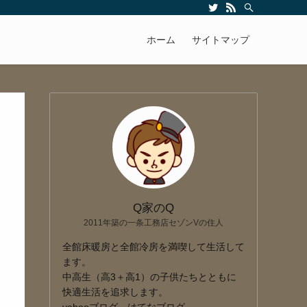
ホーム
サイトマップ
Q家のQ
2011年築の一条工務店セゾンVの住人
全館床暖房と全館冷房を満喫して生活して
ます。
中高生（高3＋高1）の子供たちとともに
快適生活を追求します。