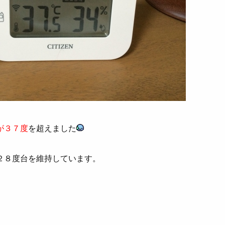
が３７度
を超えました
２８度台を維持しています。