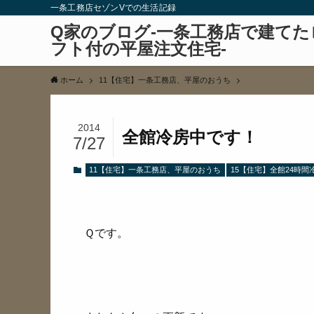
一条工務店セゾンVでの生活記録
Q家のブログ-一条工務店で建てた
フト付の平屋注文住宅-
ホーム
11【住宅】一条工務店、平屋のおうち
2014
全館冷房中です！
7/27
11【住宅】一条工務店、平屋のおうち
15【住宅】全館24時間
Ｑです。