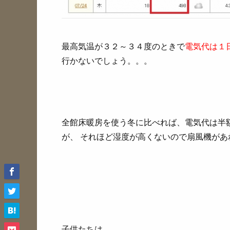
最高気温が３２～３４度のときで
電気代は１
行かないでしょう。。。
全館床暖房を使う冬に比べれば、電気代は半
が、 それほど湿度が高くないので扇風機があ
子供たちは…