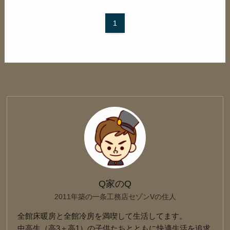
1
Q家のQ
2011年築の一条工務店セゾンVの住人
全館床暖房と全館冷房を満喫して生活してます。
中高生（高3＋高1）の子供たちとともに快適生活を追求