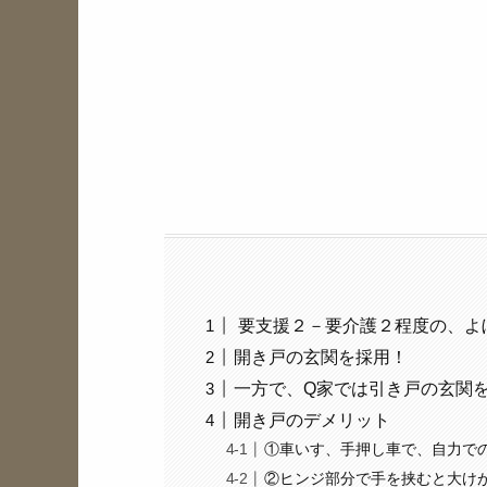
要支援２－要介護２程度の、よ
開き戸の玄関を採用！
一方で、Q家では引き戸の玄関
開き戸のデメリット
①車いす、手押し車で、自力で
②ヒンジ部分で手を挟むと大け