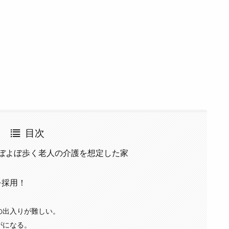
目次
ぼよぼ歩く老人の介護を想定した家
を採用！
の出入りが難しい。
がになる。