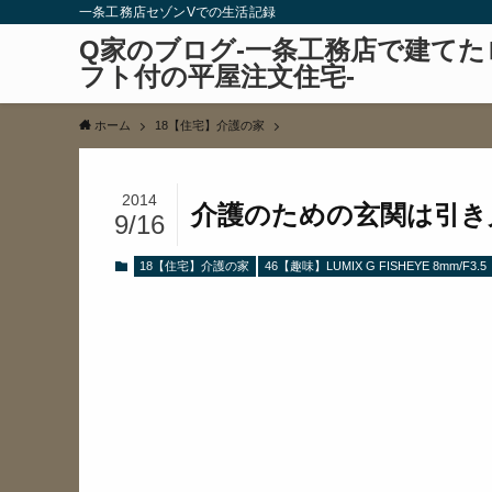
一条工務店セゾンVでの生活記録
Q家のブログ-一条工務店で建てた
フト付の平屋注文住宅-
ホーム
18【住宅】介護の家
2014
介護のための玄関は引き
9/16
18【住宅】介護の家
46【趣味】LUMIX G FISHEYE 8mm/F3.5