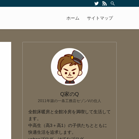
ホーム
サイトマップ
Q家のQ
2011年築の一条工務店セゾンVの住人
全館床暖房と全館冷房を満喫して生活して
ます。
中高生（高3＋高1）の子供たちとともに
快適生活を追求します。