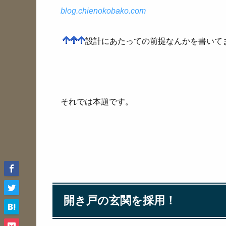
blog.chienokobako.com
設計にあたっての前提なんかを書いて
それでは本題です。
開き戸の玄関を採用！